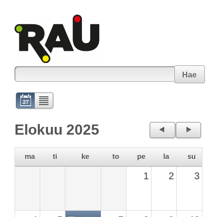
Hae
Elokuu 2025
←
→
ma
ti
ke
to
pe
la
su
1
2
3